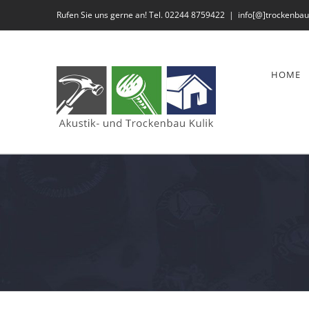
Zum
Rufen Sie uns gerne an! Tel. 02244 8759422
|
info[@]trockenbau
Inhalt
springen
HOME