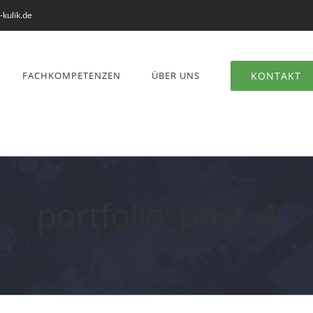
-kulik.de
FACHKOMPETENZEN
ÜBER UNS
KONTAKT
portfolio_post_4
Startseite
portfolio_post_4