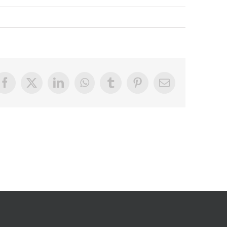
Facebook
X
LinkedIn
WhatsApp
Tumblr
Pinterest
E-
Mail