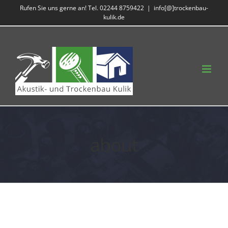
Zum
Rufen Sie uns gerne an! Tel. 02244 8759422
|
info[@]trockenbau-
kulik.de
Inhalt
springen
about