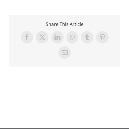
Share This Article
Facebook
X
LinkedIn
WhatsApp
Tumblr
Pinterest
E-
Mail