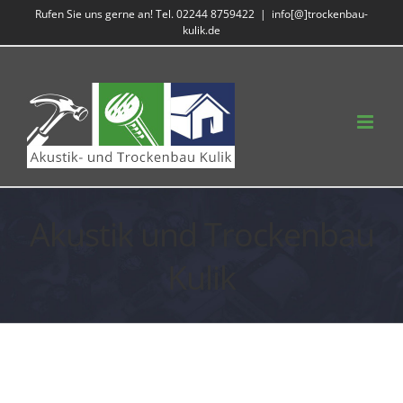
Zum
Rufen Sie uns gerne an! Tel. 02244 8759422
|
info[@]trockenbau-
kulik.de
Inhalt
springen
Akustik und Trockenbau
Kulik